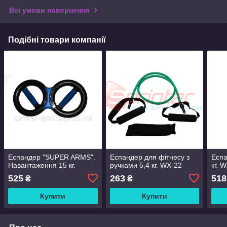
Всі умови повернення
Подібні товари компанії
Еспандер "SUPER ARMS".
Еспандер для фітнесу з
Еспа
Навантаження 15 кг.
ручками 5,4 кг. WX-22
кг. 
525
263
518
₴
₴
Купити
Купити