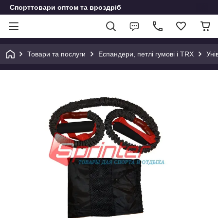
Спорттовари оптом та вроздріб
Товари та послуги
Еспандери, петлі гумові і TRX
Уні