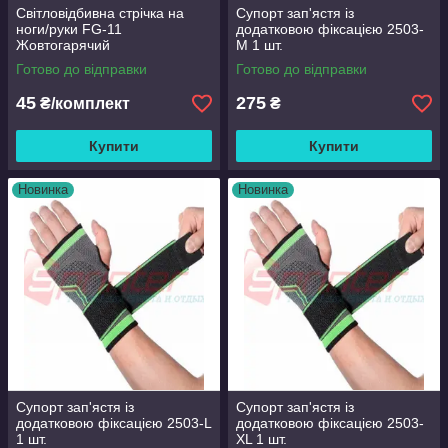
Світловідбивна стрічка на
Супорт зап'ястя із
ноги/руки FG-11
додатковою фіксацією 2503-
Жовтогарячий
М 1 шт.
Готово до відправки
Готово до відправки
45
275
₴/комплект
₴
Купити
Купити
Новинка
Новинка
Супорт зап'ястя із
Супорт зап'ястя із
додатковою фіксацією 2503-L
додатковою фіксацією 2503-
1 шт.
XL 1 шт.