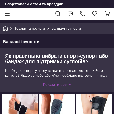
Спорттовари оптом та вроздріб
Товари та послуги
Бандажі і супорти
Бандажі і супорти
Як правильно вибрати спорт-супорт або
бандаж для підтримки суглобів?
Необхідно в першу чергу визначити, з якою метою ви його
купуєте? Якщо суглобу або м'язі необхідно відновлення після
травми або пошкодження, то, як правило, необхідна дуже
Показати все
сильна фіксація, незалежно від того, йде мова про
голеностопной пов'язці, плечовому супорті або підтримує
поясі. Такі бандажі для спорту називаються реабілітаційними,
і зазвичай вони також використовуються спортсменами, у
яких нічого не пошкоджено, але яким з професійних причин
також необхідна постійна жорстка фіксація за допомогою
спорт-супортів. Для повсякденного носіння і постійної