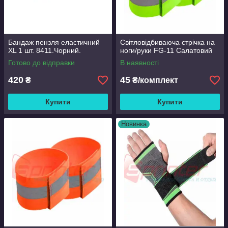
Бандаж пензля еластичний
Світловідбиваюча стрічка на
XL 1 шт. 8411.Чорний.
ноги/руки FG-11 Салатовий
Готово до відправки
В наявності
420
45
₴
₴/комплект
Купити
Купити
Новинка