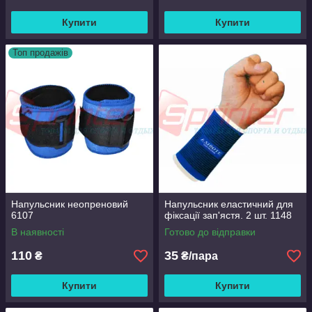
Купити
Купити
Топ продажів
Напульсник неопреновий
Напульсник еластичний для
6107
фіксації зап'ястя. 2 шт. 1148
В наявності
Готово до відправки
110
35
₴
₴/пара
Купити
Купити