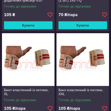
додаткової фіксації 810
(2 шт.) 142-TQ
Готово до відправки
Готово до відправки
105
70
₴
₴/пара
Купити
Купити
Бинт еластичний із петлею,
Бинт еластичний із петлею,
XL
XXL
Готово до відправки
Готово до відправки
105
105
₴/пара
₴/пара