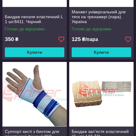
Манжет універсальний для
Бандаж пензля еластичний L
тяги на тренажері (пара).
1 шт.8411. Чорний.
Україна
Готово до відправки
Готово до відправки
350
125
₴
₴/пара
Купити
Купити
Суппорт кисті з бинтом для
Бандаж зап'ястя еластичний