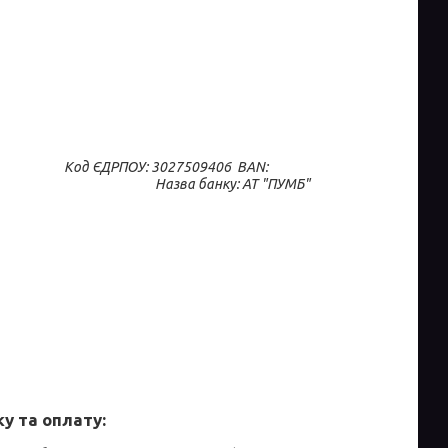
                                  Код ЄДРПОУ: 3027509406  BAN: 
                                                                                  Назва банку: АТ "ПУМБ"