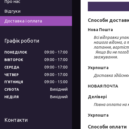
Про нас
Відгуки
Способи достав
Доставка і оплата
Нова Пошта
Всі відправки упа
Графік роботи
нашого відома, а 
латання, вартість
09:00
17:00
  Якщо Ви не погоджуєтесь з вагою або вартістю доставки, звертайтеся безпосередньо до операторів Нової Пошти для контрольного 
ПОНЕДІЛОК
зважування.
09:00
17:00
ВІВТОРОК
09:00
17:00
СЕРЕДА
Укрпошта
09:00
17:00
ЧЕТВЕР
Доставка здійсню
09:00
15:00
ПʼЯТНИЦЯ
НОВАЯ ПОЧТА
Вихідний
СУБОТА
Делівері
Вихідний
НЕДІЛЯ
Повна оплата на 
Укрпошта
Контакти
Способи оплати