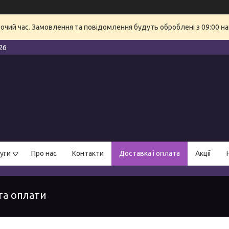
бочий час. Замовлення та повідомлення будуть оброблені з 09:00 на
26
уги
Про нас
Контакти
Доставка і оплата
Акції
та оплати