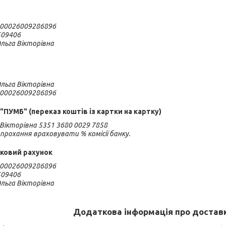
00026009286896

09406

ьга Вікторівна

вна                                                                                                     
UA433348510000000026009286896	                                                                                
"ПУМБ" (переказ коштів із картки на картку)
Вікторівна 5351 3680 0029 7858

 прохання враховувати % комісії банку.
нковий рахунок
00026009286896

09406

ьга Вікторівна
