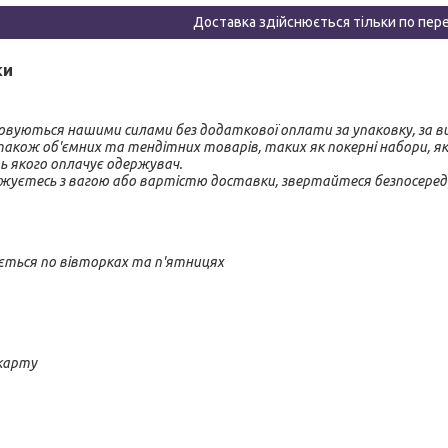
Доставка здійснюється тільки по пер
ки
ковуються нашими силами без додаткової оплати за упаковку, за в
також об'ємних та тендітних товарів, таких як покерні набори, як
 якого оплачує одержувач.

ється по вівторках та п'ятницях
карту