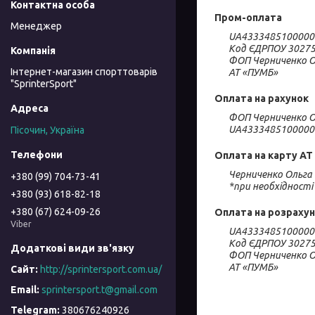
Пром-оплата
Менеджер
UA4333485100000
Код ЄДРПОУ 30275
ФОП Черниченко Ол
Інтернет-магазин спорттоварів
АТ «ПУМБ»
"SprinterSport"
Оплата на рахунок
ФОП Черниченко Ольга Вікторі
Пісочин, Україна
Оплата на карту АТ 
Черниченко Ольга 
+380 (99) 704-73-41
*при необхідності
+380 (93) 618-82-18
+380 (67) 624-09-26
Оплата на розраху
Viber
UA4333485100000
Код ЄДРПОУ 30275
ФОП Черниченко Ол
АТ «ПУМБ»
http://sprintersport.com.ua/
sprintersport.t@gmail.com
380676240926