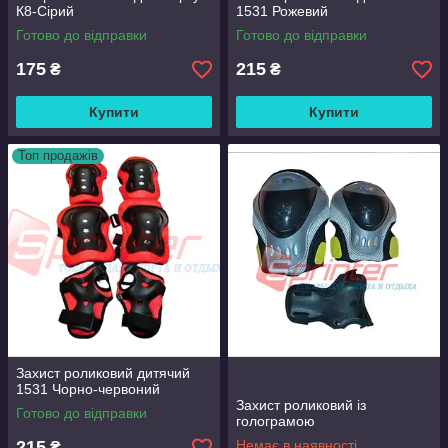
К8-Сірий
1531 Рожевий
Готово до відправки
Готово до відправки
175
215
₴
₴
Купити
Купити
Топ продажів
Захист роликовий дитячий
1531 Чорно-червоний
Захист роликовий із
Готово до відправки
голограмою
215
Немає в наявності
₴