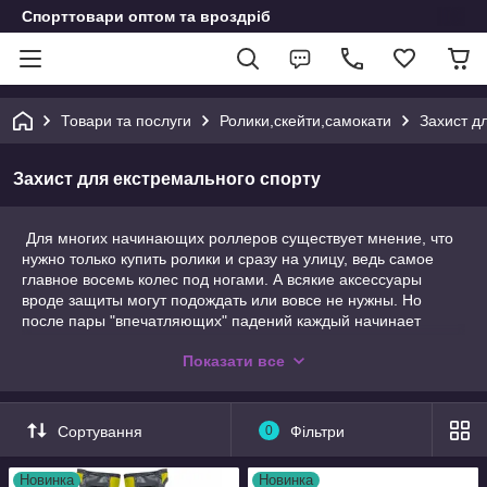
Спорттовари оптом та вроздріб
Товари та послуги
Ролики,скейти,самокати
Захист д
Захист для екстремального спорту
Для многих начинающих роллеров существует мнение, что
нужно только купить ролики и сразу на улицу, ведь самое
главное восемь колес под ногами. А всякие аксессуары
вроде защиты могут подождать или вовсе не нужны. Но
после пары "впечатляющих" падений каждый начинает
осознавать необходимость защитной экипировки.Комплект
Показати все
защиты для роллеров выглядит так:
наколенники,налокотники
: защищают от ударов
колени и локти.Жесткая пластиковая оболочка (чашка)
Сортування
0
Фільтри
снаружи и амортизирующая обшитая тканью
прокладка изнутри
Новинка
Новинка