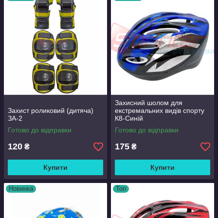
захист зап'ястя
: захищає кисть від ударів і вивихів за
допомогою жорстких пластин з тильної сторони
шолом
: захищає голову при падіннях.На жаль
багато хто нехтує цим елементом екіпіровки
Захисний шолом для
Захист роликовий (дитяча)
екстремальних видів спорту
ЗА-2
К8-Синій
Готово до відправки
Готово до відправки
120
175
₴
₴
Купити
Купити
Новинка
Топ