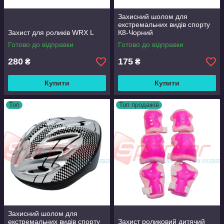
Захисний шолом для
екстремальних видів спорту
Захист для роликів WRX L
К8-Чорний
Готово до відправки
Готово до відправки
280
175
₴
₴
Купити
Купити
Топ
Топ продажів
Захисний шолом для
екстремальних видів спорту
Захист роликовий дитячий