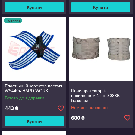
Купити
Купити
Новинка
Еластичний коректор постави
WS4404 HARD WORK
Пояс-протектор із
посиленням.1 шт. 3083В.
Готово до відправки
Бежевий.
443
Немає в наявності
₴
680
₴
Купити