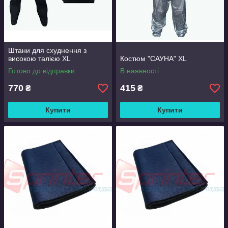
Штани для схуднення з
високою талією XL
Костюм "САУНА" XL
Готово до відправки
В наявності
770
415
₴
₴
Купити
Купити