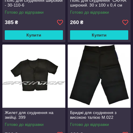
Пояс для схуднення широкий
Пояс для схуднення "САУНА"
- 30-110-6
широкий. 30 х 100 х 0,4 см
Готово до відправки
Готово до відправки
385
260
₴
₴
Купити
Купити
Жилет для схуднення на
Бриджі для схуднення з
змійці. 399
високою талією M.022
Готово до відправки
Готово до відправки