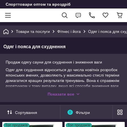
Спорттовари оптом та вроздріб
Товари та послуги
Фітнес і йога
Одяг і пояса для сх
Одяг і пояса для схуднення
Продаж одягу сауни для схуднення і зниження ваги
Одяг для схуднення відноситься до числа новітніх розробок
японських вчених, дозволяють у максимально стислі терміни
домагатися кращих результатів тренувань. Вона є справжнім
порятунком у тому випадку, якщо всі способи зниження ваги
вже перепробувані, але не дають належного результату.
Показати все
Спортивний одяг для схуднення підходить для людей, що
ведуть сидячий спосіб життя, відчувають брак вільного часу і
не мають можливості приділяти своєму тілу належної уваги,
Сортування
0
Фільтри
особливо мамам з маленькими дітьми, які мають проблеми із
зайвою вагою. Наш інтернет магазин одягу для схуднення
Топ продажів
Топ продажів
дозволить вибрати модель у відповідності з особистими