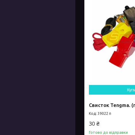
Куп
Свисток Tengma. (
39022 п
30 ₴
Готово до відправки