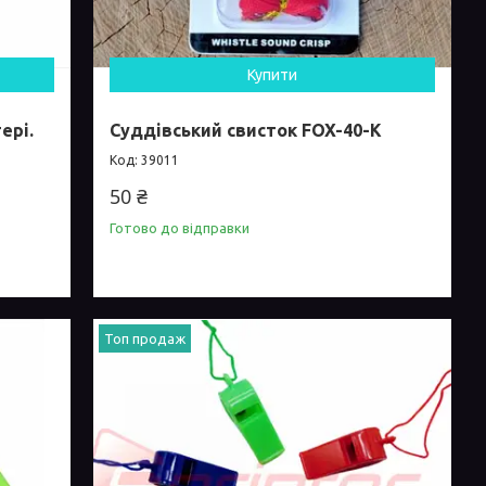
Купити
ері.
Суддівський свисток FOX-40-К
39011
50 ₴
Готово до відправки
Топ продаж