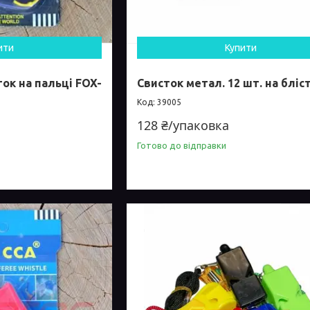
ити
Купити
ок на пальці FOX-
Свисток метал. 12 шт. на бліст
39005
128 ₴/упаковка
Готово до відправки