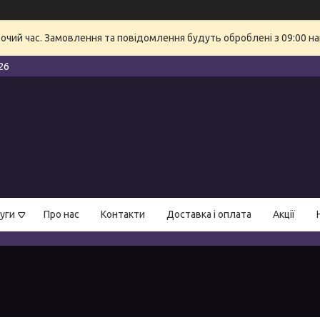
бочий час. Замовлення та повідомлення будуть оброблені з 09:00 на
26
уги
Про нас
Контакти
Доставка і оплата
Акції