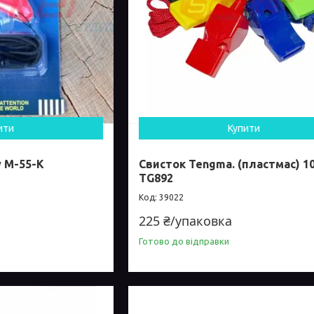
ити
Купити
 М-55-К
Свисток Tengma. (пластмас) 1
TG892
39022
225 ₴/упаковка
Готово до відправки