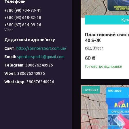
+380 (99) 704-73-41
+380 (93) 618-82-18
Куп
+380 (67) 624-09-26
Viber
Пластиковий свист
40 S-Ж
http://sprintersport.com.ua/
39004
sprintersport.t@gmail.com
60 ₴
380676240926
Готово до відправки
380676240926
380676240926
Новинка