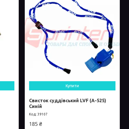
Купити
Свисток суддівський LVF (А-525)
Синій
39107
185 ₴