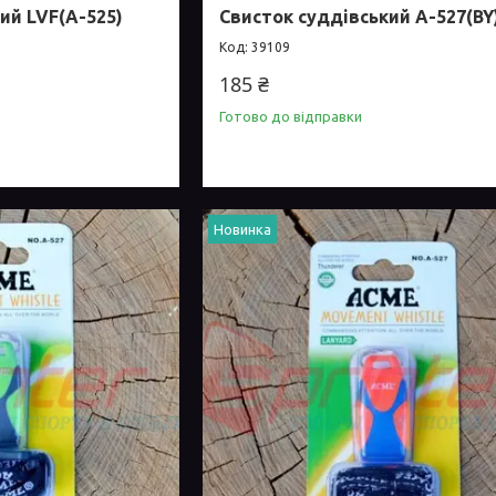
ий LVF(А-525)
Свисток суддівський А-527(BY
39109
185 ₴
Готово до відправки
Новинка