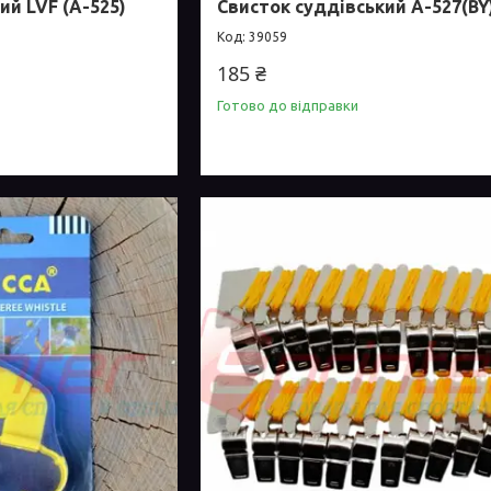
ий LVF (А-525)
Свисток суддівський А-527(B
39059
185 ₴
Готово до відправки