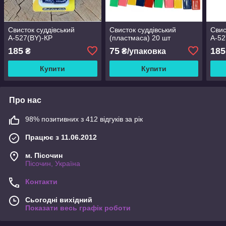
Свисток суддівський
Свисток суддівський
Свис
А-527(BY)-КР
(пластмаса) 20 шт
А-5
185
75
185
₴
₴/упаковка
Купити
Купити
Про нас
98% позитивних з 412 відгуків за рік
Працює з 11.06.2012
м. Пісочин
Пісочин, Україна
Контакти
Сьогодні вихідний
Показати весь графік роботи