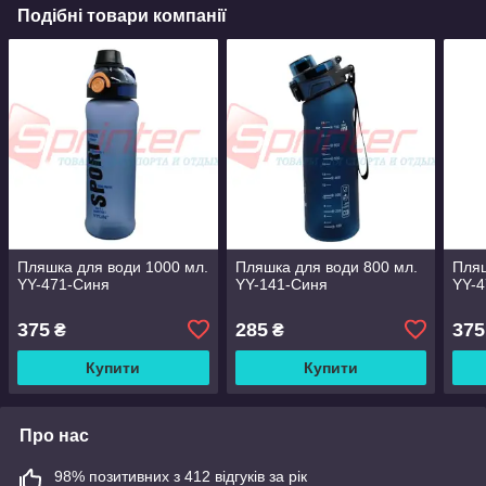
Подібні товари компанії
Пляшка для води 1000 мл.
Пляшка для води 800 мл.
Пляш
YY-471-Синя
YY-141-Синя
YY-4
375
285
375
₴
₴
Купити
Купити
Про нас
98% позитивних з 412 відгуків за рік