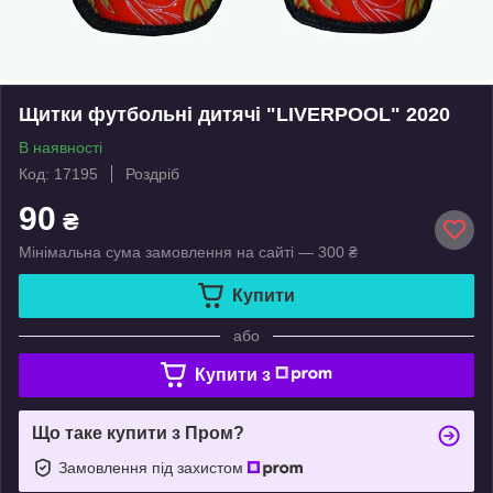
Щитки футбольні дитячі "LIVERPOOL" 2020
В наявності
Код: 17195
Роздріб
90
₴
Мінімальна сума замовлення на сайті — 300 ₴
Купити
або
Купити з
Що таке купити з Пром?
Замовлення під захистом