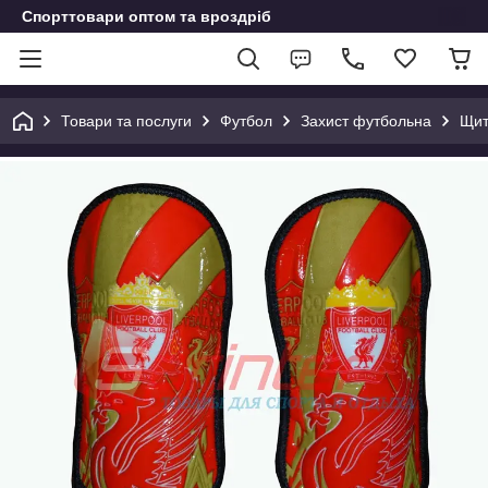
Спорттовари оптом та вроздріб
Товари та послуги
Футбол
Захист футбольна
Щит