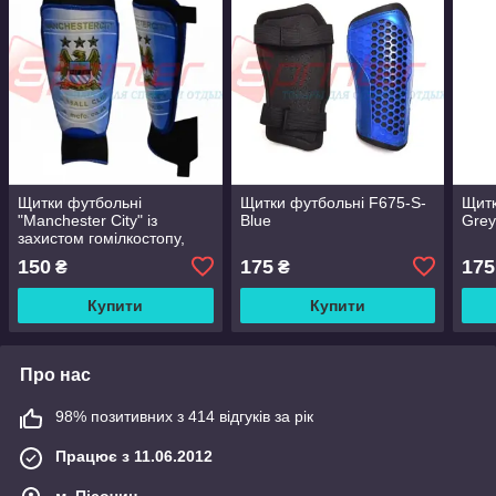
Щитки футбольні
Щитки футбольні F675-S-
Щитк
"Manchester City" із
Blue
Gre
захистом гомілкостопу,
дорослі. 2013
150
175
175
₴
₴
Купити
Купити
Про нас
98% позитивних з 414 відгуків за рік
Працює з 11.06.2012
м. Пісочин