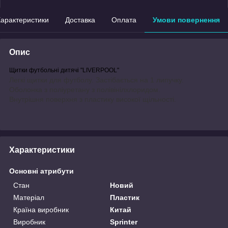
арактеристики
Доставка
Оплата
Умови повернення
Опис
Щитки футбольні дитячі
"LIVERPOOL"
Легкі щитки для футболу. Застібається на 1 липучку.
Оболонка з поліуретану з полівінілхлоридом.
Внутрішня поверхня з пластику високої щільності.
Характеристики
Основні атрибути
Стан
Новий
Матеріал
Пластик
Країна виробник
Китай
Виробник
Sprinter