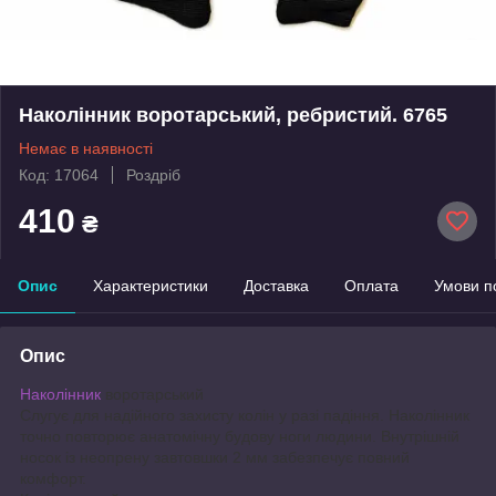
Наколінник воротарський, ребристий. 6765
Немає в наявності
Код: 17064
Роздріб
410
₴
Опис
Характеристики
Доставка
Оплата
Умови п
Опис
Наколінник
воротарський
Слугує для надійного захисту колін у разі падіння. Наколінник
точно повторює анатомічну будову ноги людини. Внутрішній
носок із неопрену завтовшки 2 мм забезпечує повний
комфорт.