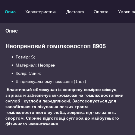
Опис
Характеристики
Доставка
Оплата
Умови п
Опис
Неопреновий гомілковостоп 8905
Розмір: S;
Материал: Неопрен;
Колір: Синій;
В індивідуальному пакованні (1 шт.)
Еластичний обмежувач із неопрену помірно фіксує,
зігріває й забезпечує мікромасаж на гомілковостопний
суглоб і суглоби передплюсні. Застосовується для
запобігання та лікування легких травм
гомілковостопного суглоба, зокрема під час занять
спортом. Сприяє підготовці суглоба до майбутнього
фізичного навантаження.