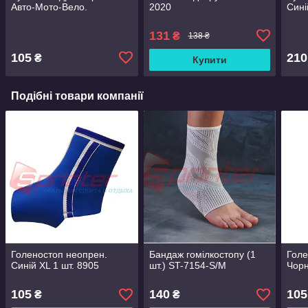
Авто-Мото-Вело.
2020
Сині
131
₴
138 ₴
105
210
₴
Купити
Подібні товари компанії
Голеностоп неопрен.
Бандаж гомілкостопу (1
Голе
Синій XL 1 шт. 8905
шт.) ST-7154-S/M
Чорн
105
140
105
₴
₴