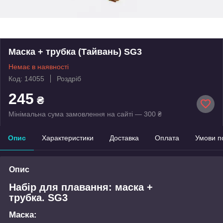
Маска + трубка (Тайвань) SG3
Немає в наявності
Код: 14055
Роздріб
245
₴
Мінімальна сума замовлення на сайті — 300 ₴
Опис
Характеристики
Доставка
Оплата
Умови п
Опис
Набір для плавання: маска +
трубка. SG3
Маска: