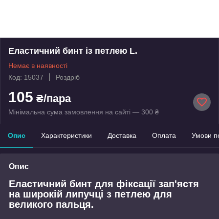
Еластичний бинт із петлею L.
Немає в наявності
Код: 15037
Роздріб
105
₴/пара
Мінімальна сума замовлення на сайті — 300 ₴
Опис
Характеристики
Доставка
Оплата
Умови п
Опис
Еластичний бинт для фіксації зап'ястя
на широкій липучці з петлею для
великого пальця.