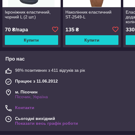
Ікроніжник еластичний,
Наколінник еластичний
Елас
чорний L (2 шт.)
ST-2549-L
дода
колі
шт.)
70
135
330
₴/пара
₴
Купити
Купити
Про нас
98% позитивних з 411 відгуків за рік
Працює з 11.06.2012
м. Пісочин
Пісочин, Україна
Контакти
Сьогодні вихідний
Показати весь графік роботи