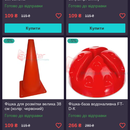
Готово до відправки
Готово до відправки
109
109
₴
₴
115 ₴
115 ₴
Купити
Купити
–5%
–5%
Фішка для розмітки велика 38
Фішка-база водоналивна FT-
см (колір: червоний)
D-К
Готово до відправки
Готово до відправки
109
266
₴
₴
115 ₴
280 ₴