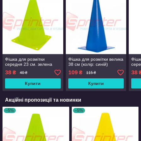
Фішка для розмітки
Фішка для розмітки велика
Фішк
середня 23 см. зелена
38 см (колір: синій)
сере
38
109
38
₴
₴
40 ₴
115 ₴
Купити
Купити
Акційні пропозиції та новинки
–5%
–5%