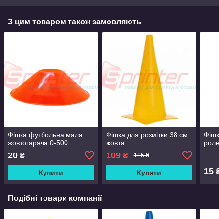
З цим товаром також замовляють
Фішка футбольна мала
Фішка для розмітки 38 см.
Фішк
жовтогаряча 0-500
жовта
роле
20
109
₴
₴
115 ₴
15
Купити
Купити
Подібні товари компанії