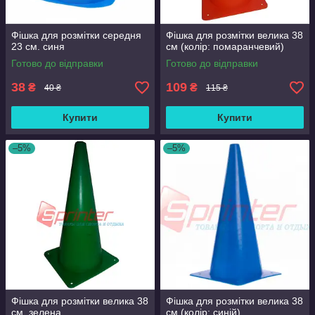
Фішка для розмітки середня
Фішка для розмітки велика 38
23 см. синя
см (колір: помаранчевий)
Готово до відправки
Готово до відправки
38
109
₴
₴
40 ₴
115 ₴
Купити
Купити
–5%
–5%
Фішка для розмітки велика 38
Фішка для розмітки велика 38
см. зелена
см (колір: синій)