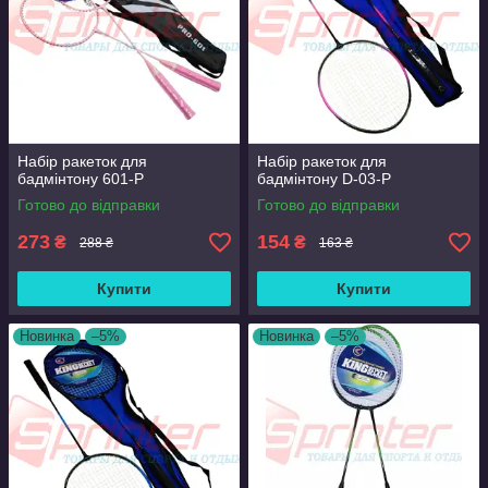
Набір ракеток для
Набір ракеток для
бадмінтону 601-Р
бадмінтону D-03-Р
Готово до відправки
Готово до відправки
273
154
₴
₴
288 ₴
163 ₴
Купити
Купити
Новинка
–5%
Новинка
–5%