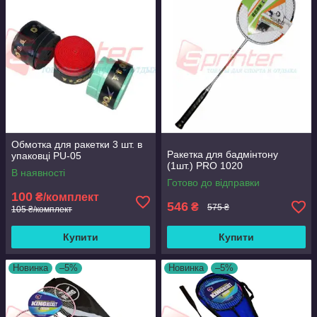
Обмотка для ракетки 3 шт. в
Ракетка для бадмінтону
упаковці PU-05
(1шт.) PRO 1020
В наявності
Готово до відправки
100
₴/комплект
546
₴
575 ₴
105 ₴/комплект
Купити
Купити
Новинка
–5%
Новинка
–5%