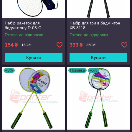
Набір ракеток для
Набір для гри в бадмінтон
бадмінтону D-03-С
XB-8118
Готово до відправки
Готово до відправки
154
333
₴
₴
163 ₴
350 ₴
Купити
Купити
–5%
Новинка
–5%