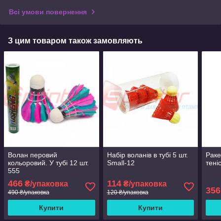
Всі умови повернення
З цим товаром також замовляють
Волан перовий
Набір воланів в тубі 5 шт.
Раке
кольоровий. У тубі 12 шт.
Small-12
тені
555
466
114
₴/упаковка
₴/упаковка
356
490 ₴/упаковка
120 ₴/упаковка
Купити
Купити