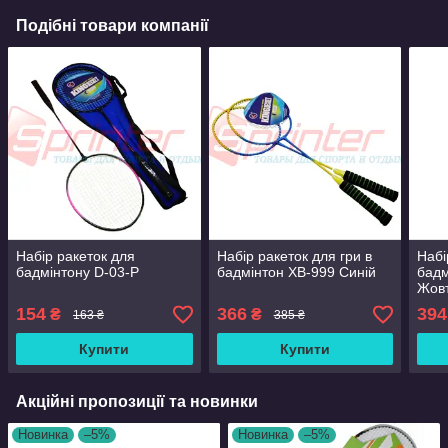
Подібні товари компанії
Набір ракеток для
Набір ракеток для гри в
Набі
бадмінтону D-03-Р
бадмінтон XB-999 Синій
бадм
Жов
154
366
394
₴
₴
163 ₴
385 ₴
Купити
Купити
Акційні пропозиції та новинки
Новинка
–5%
Новинка
–5%