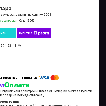
/пара
а сума замовлення на сайті — 300 ₴
о відправки
Код:
15063
пити
Купити з
) 704-73-41
ії підключені електронні платежі. Тепер ви можете купити
й товар не покидаючи сайту.
ня товару протягом 14 днів
за рахунок покупця