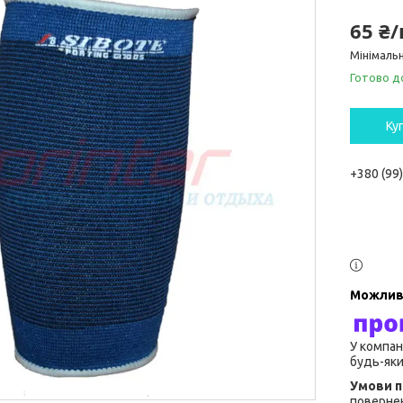
65 ₴
Мінімальн
Готово д
Ку
+380 (99
У компан
будь-яки
повернен