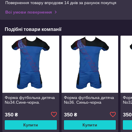
Повернення товару впродовж 14 днів за рахунок покупця
Всі умови повернення
Подібні товари компанії
Форма футбольна дитяча
Форма футбольна дитяча
Фор
No34.Сине-чорна.
No36. Синьо-чорна
No32
350
350
350
₴
₴
Купити
Купити