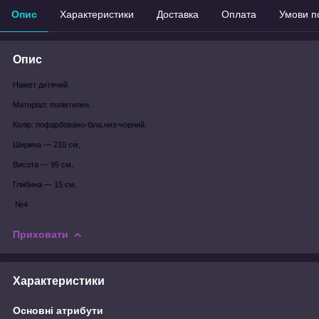
Опис
Характеристики
Доставка
Оплата
Умови п
Опис
Намет дитячий.
Матеріал: поліетилен.
Колір: пофарбовано-біла,низ-чорний.
Ширина — 210 см,
Висота — 95 см,
Глибина — 15 см.
№4
Приховати
Характеристики
Основні атрибути