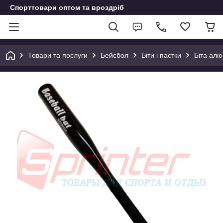
Спорттовари оптом та вроздріб
Товари та послуги
Бейсбол
Біти і пастки
Біта алю