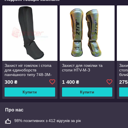
Захист ніг гомілок і стопа
Захист для гомілки та
Захи
для єдиноборств
стопи HTV-М-З
сто
панчішного типу 748-3М-
біли
Чорна
300
1 400
275
₴
₴
Купити
Купити
Про нас
98% позитивних з 412 відгуків за рік