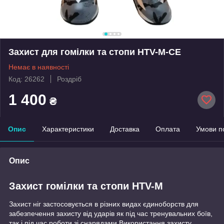
Захист для гомілки та стопи HTV-М-СЕ
Немає в наявності
Код: 26262
Роздріб
1 400
₴
Опис
Характеристики
Доставка
Оплата
Умови п
Опис
Захист гомілки та стопи HTV-М
Захист ніг застосовується в різних видах єдиноборств для
забезпечення захисту від ударів як під час тренувальних боїв,
так і під час роботи зі снарядами.Використання захисту