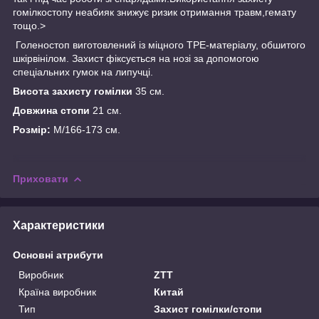
гомілкостопу неабияк знижує ризик отримання травм,гемату
тощо.>
Голеностоп виготовлений із міцного ТРЕ-матеріалу, обшитого
шкірвінілом. Захист фіксується на нозі за допомогою
спеціальних гумок на липучці.
Висота захисту гомілки
35 см.
Довжина стопи
21 см.
Розмір:
М/166-173 см.
Приховати
Характеристики
Основні атрибути
Виробник
ZTT
Країна виробник
Китай
Тип
Захист гомілки/стопи