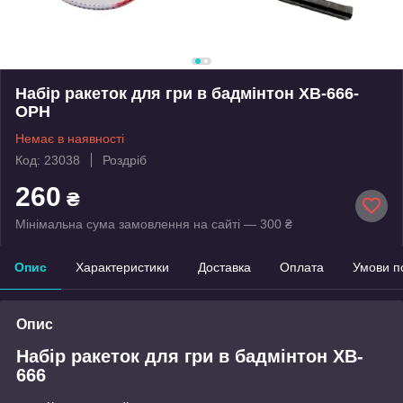
Набір ракеток для гри в бадмінтон XB-666-
ОРН
Немає в наявності
Код: 23038
Роздріб
260
₴
Мінімальна сума замовлення на сайті — 300 ₴
Опис
Характеристики
Доставка
Оплата
Умови п
Опис
Набір ракеток для гри в бадмінтон XB-
666