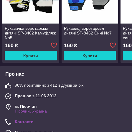
Рукавички воротарські
Рукавиці воротарські
Рука
дитячі SP-8462 Камуфляж
дитячі SP-8462 Сині No7
дитя
No5
сині
160
160
160
₴
₴
Купити
Купити
Про нас
98% позитивних з 412 відгуків за рік
Працює з 11.06.2012
м. Пісочин
Пісочин, Україна
Контакти