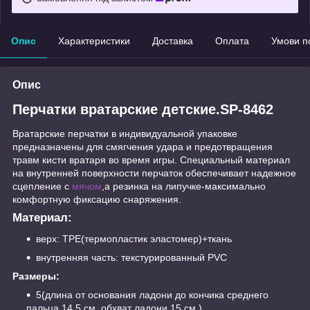
Опис
Характеристики
Доставка
Оплата
Умови п
Опис
Перчатки вратарские детские.SP-8462
Вратарские перчатки в индивидуальной упаковке
предназначены для смягчения удара и предотвращения
травм кисти вратаря во время игры. Специальный материал
на внутренней поверхности перчаток обеспечивает надежное
сцепление с
мячом
,а резинка на липучке-максимально
комфортную фиксацию снаряжения.
Материал:
верх: TPE(термопластик эластомер)+ткань
внутренняя часть: текстурированный PVC
Размеры:
5(длина от основания ладони до кончика среднего
пальца 14,5 см.,обхват ладони 15 см.)