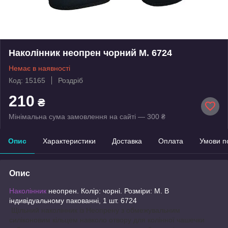
Наколінник неопрен чорний М. 6724
Немає в наявності
Код: 15165
Роздріб
210
₴
Мінімальна сума замовлення на сайті — 300 ₴
Опис
Характеристики
Доставка
Оплата
Умови п
Опис
Наколінник
неопрен. Колір: чорні. Розміри: M. В
індивідуальному пакованні, 1 шт. 6724
Щільний наколінник із Неопрену з обмежувальним
силіконовим кільцем навколо отвору для колінної чашечки