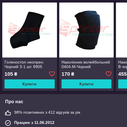
Голеностоп неопрен.
Наколінник волейбольний
Нако
Чорний S 1 шт. 8905
0404-М-Чорний
B чо
105
170
455
₴
₴
Купити
Купити
Про нас
98% позитивних з 412 відгуків за рік
Працює з 11.06.2012