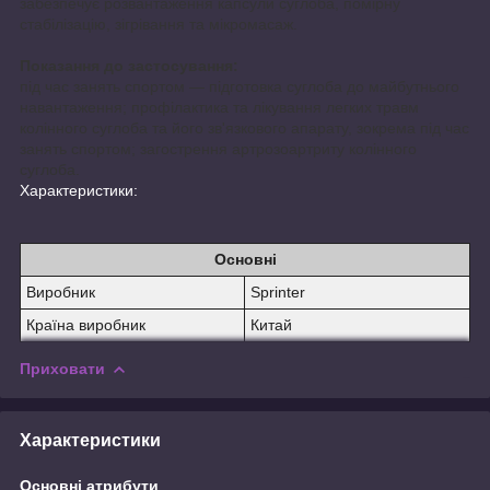
забезпечує розвантаження капсули суглоба, помірну
стабілізацію, зігрівання та мікромасаж.
Показання до застосування:
під час занять спортом — підготовка суглоба до майбутнього
навантаження; профілактика та лікування легких травм
колінного суглоба та його зв'язкового апарату, зокрема під час
занять спортом; загострення артрозоартриту колінного
суглоба.
Характеристики:
Основні
Виробник
Sprinter
Країна виробник
Китай
Приховати
Характеристики
Основні атрибути