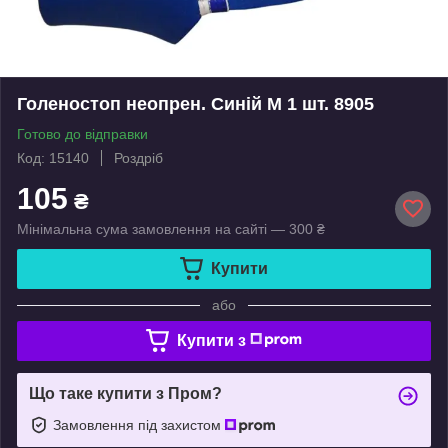
Голеностоп неопрен. Синій M 1 шт. 8905
Готово до відправки
Код: 15140
Роздріб
105
₴
Мінімальна сума замовлення на сайті — 300 ₴
Купити
або
Купити з
Що таке купити з Пром?
Замовлення під захистом