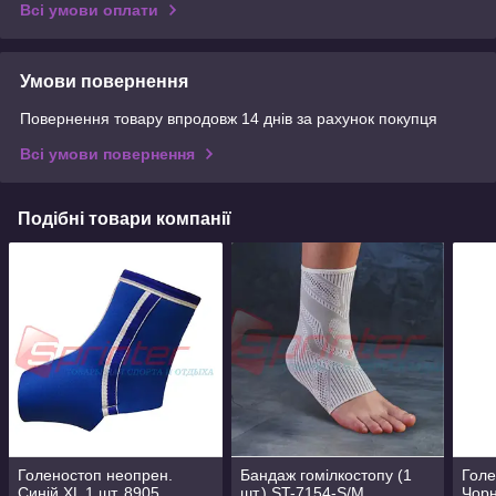
Всі умови оплати
Умови повернення
Повернення товару впродовж 14 днів за рахунок покупця
Всі умови повернення
Подібні товари компанії
Голеностоп неопрен.
Бандаж гомілкостопу (1
Голе
Синій XL 1 шт. 8905
шт.) ST-7154-S/M
Чорн