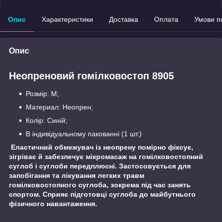
Опис
Характеристики
Доставка
Оплата
Умови п
Опис
Неопреновий гомілковостоп 8905
Розмір: M;
Материал: Неопрен;
Колір: Синій;
В індивідуальному пакованні (1 шт.)
Еластичний обмежувач із неопрену помірно фіксує,
зігріває й забезпечує мікромасаж на гомілковостопний
суглоб і суглоби передплюсні. Застосовується для
запобігання та лікування легких травм
гомілковостопного суглоба, зокрема під час занять
спортом. Сприяє підготовці суглоба до майбутнього
фізичного навантаження.