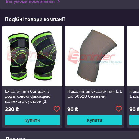
Всі умови повернення
Подібні товари компанії
Еластичний бандаж із
Наколінник еластичний L 1
Нако
додатковою фіксацією
шт. 50528 бежевий.
1 шт
колінного суглоба (1
шт.).ST-2502-L
330
90
90
₴
₴
Купити
Купити