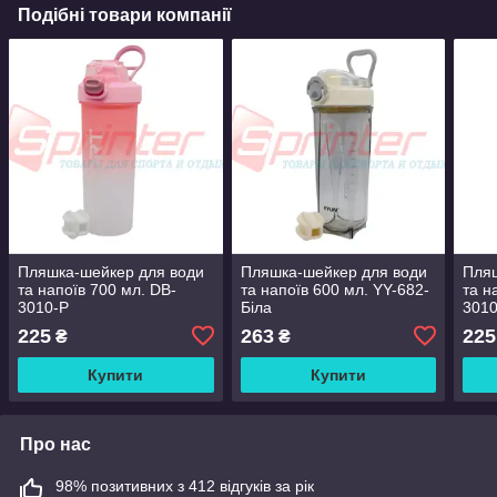
Подібні товари компанії
Пляшка-шейкер для води
Пляшка-шейкер для води
Пляш
та напоїв 700 мл. DB-
та напоїв 600 мл. YY-682-
та н
3010-Р
Біла
3010
225
263
225
₴
₴
Купити
Купити
Про нас
98% позитивних з 412 відгуків за рік