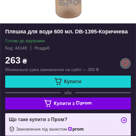
Пляшка для води 600 мл. DB-1395-Коричнева
Готово до відправки
Код: 44148
Роздріб
263
₴
Мінімальна сума замовлення на сайті — 300 ₴
Купити
або
Купити з
Що таке купити з Пром?
Замовлення під захистом