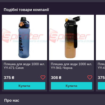
Подібні товари компанії
Пляшка для води 1000 мл.
Пляшка для води 1000 мл.
Пляш
YY-471-Синя
YY-941-Чорна
YY-4
375
308
375
₴
₴
Купити
Купити
Про нас