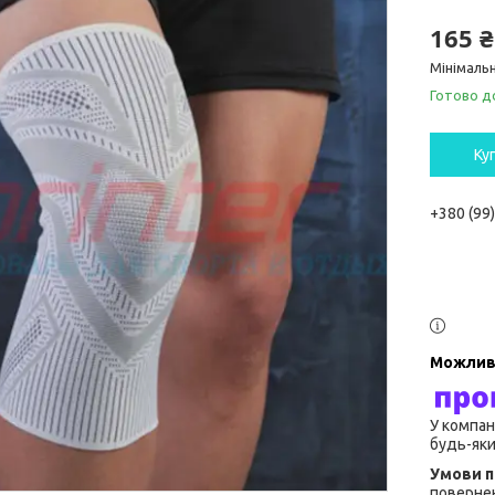
165 ₴
Мінімальн
Готово д
Ку
+380 (99
У компан
будь-яки
повернен