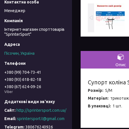
Менеджер
Інтернет-магазин спорттоварів
"SprinterSport"
Пісочин, Україна
Опис
+380 (99) 704-73-41
+380 (93) 618-82-18
Супорт коліна 
+380 (67) 624-09-26
Розмір:
S/M
Viber
Матеріал:
трикотаж
В упаковці:
1 шт.
http://sprintersport.com.ua/
sprintersport.t@gmail.com
380676240926