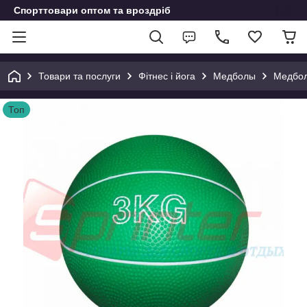
Спорттовари оптом та вроздріб
Товари та послуги
Фітнес і йога
Медболы
Медбол 
Топ