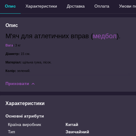
Опис
Характеристики
Доставка
Оплата
Умови п
Опис
М'яч для атлетичних вправ (
медбол
).
Вага
:
3 кг
Діаметр:
15 см.
Матеріал:
щільна гума, пісок.
Колір:
зелений.
Приховати
Характеристики
Основні атрибути
Країна виробник
Китай
Тип
Звичайний