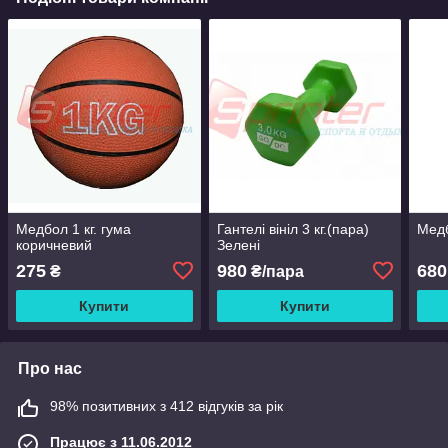
Медбол 1 кг. гума
Гантелі вініл 3 кг.(пара)
Медб
коричневий
Зелені
275
980
680
₴
₴/пара
Купити
Купити
Про нас
98% позитивних з 412 відгуків за рік
Працює з 11.06.2012