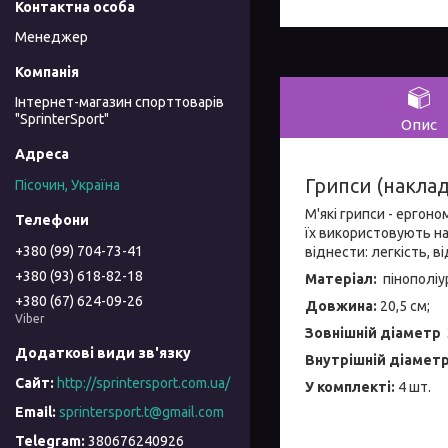
Менеджер
Інтернет-магазин спорттоварів
"SprinterSport"
Опис
Грипси (наклад
Пісочин, Україна
М'які грипси - ергоно
їх використовують н
+380 (99) 704-73-41
віднести: легкість, в
+380 (93) 618-82-18
Матеріал:
пінополіу
+380 (67) 624-09-26
Довжина:
20,5 см;
Viber
Зовнішній діаметр
Внутрішній діамет
http://sprintersport.com.ua/
У комплекті:
4 шт.
sprintersport.t@gmail.com
380676240926