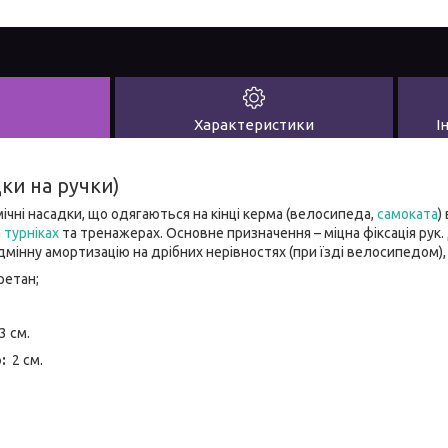
Характеристики
І
ки на ручки)
мічні насадки, що одягаються на кінці керма (велосипеда,
самоката
)
а
турніках
та тренажерах. Основне призначення – міцна фіксація рук.
ідмінну амортизацію на дрібних нерівностях (при їзді велосипедом),
ретан;
3 см.
р:
2 см.