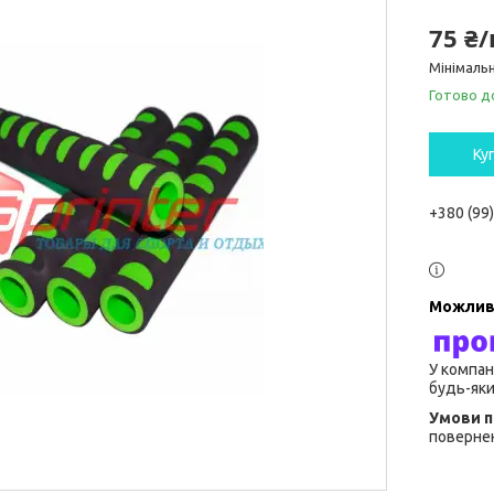
75 ₴
Мінімальн
Готово д
Ку
+380 (99
У компан
будь-яки
повернен