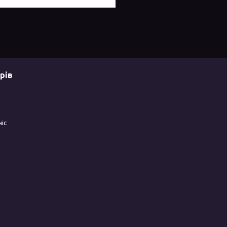
рів
ніс