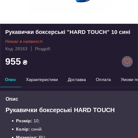
Рукавички боксерські "HARD TOUCH" 10 сині
Немає в наявності
Код: 28163
Роздріб
955
₴
Опис
Характеристики
Доставка
Оплата
Умови п
Опис
Рукавички боксерські HARD TOUCH
Розмір:
10;
Колір:
синій.
Матеріал:
PU;