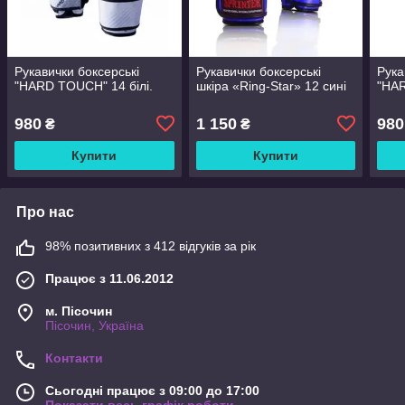
Рукавички боксерські
Рукавички боксерські
Рука
"HARD TOUCH" 14 білі.
шкіра «Ring-Star» 12 сині
"HAR
980
1 150
980
₴
₴
Купити
Купити
Про нас
98% позитивних з 412 відгуків за рік
Працює з 11.06.2012
м. Пісочин
Пісочин, Україна
Контакти
Сьогодні працює з 09:00 до 17:00
Показати весь графік роботи