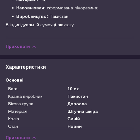
Наповнювач:
сформована пінорезина;
Виробництво:
Пакистан
В індивідуальній сумочці-рюкзаку
Приховати
Характеристики
Основні
Вага
10 oz
Країна виробник
Пакистан
Вікова група
Доросла
Матеріал
Штучна шкіра
Колір
Синій
Стан
Новий
Приховати