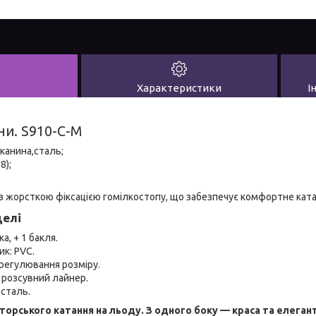
Характеристики
І
ни. S910-С-M
тканина,сталь;
8);
із жорсткою фіксацією гомілкостопу, що забезпечує комфортне ката
делі
а, + 1 бакля.
ик: PVC.
регулювання розміру.
й розсувний лайнер.
 сталь.
орського катання на льоду. З одного боку — краса та елегантн