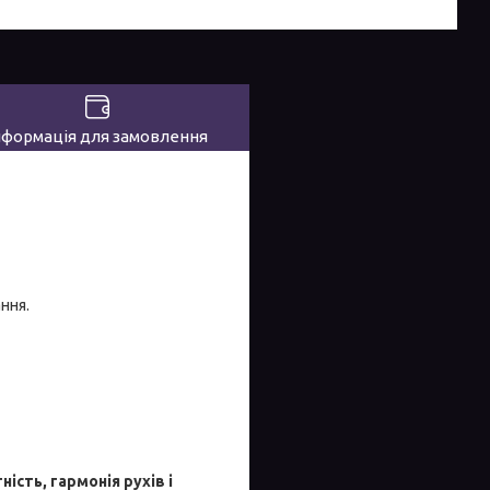
нформація для замовлення
ння.
ість, гармонія рухів і