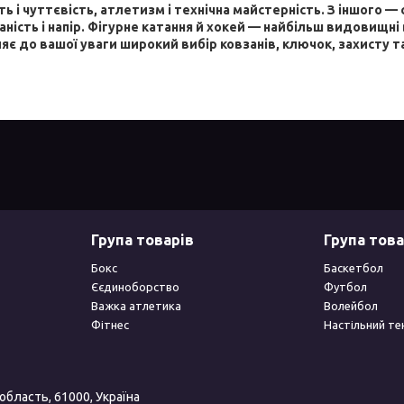
ть і чуттєвість, атлетизм і технічна майстерність. З іншого — 
аність і напір. Фігурне катання й хокей — найбільш видовищні
яє до вашої уваги широкий вибір ковзанів, ключок, захисту та
Група товарів
Група това
Бокс
Баскетбол
Єєдиноборство
Футбол
Важка атлетика
Волейбол
Фітнес
Настільний те
 область, 61000, Україна