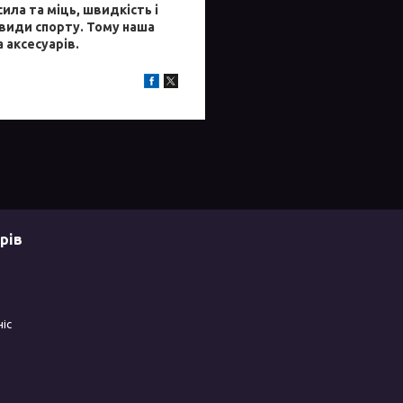
сила та міць, швидкість і
 види спорту. Тому наша
 аксесуарів.
рів
ніс