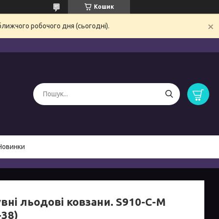
Кошик
ближчого робочого дня (сьогодні).
Новинки
вні льодові ковзани. S910-С-М
-38)