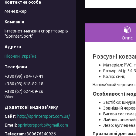
Менеджер
Інтернет-магазин спорттоварів
"SprinterSport"
Опис
Розсувні ковза
Пісочин, Україна
Матеріал: PVC, 
Розмір: М (р.34-3
+380 (99) 704-73-41
Колір: сині;
+380 (93) 618-82-18
Напівм'який черевик 
+380 (67) 624-09-26
Особливості мо
Viber
Застібки: шнурівк
Зовнішній черев
Вагова система 
http://sprintersport.com.ua/
Лайнінг: знімни
sprintersport.t@gmail.com
Лезо: вуглецева
Призначені для амат
380676240926