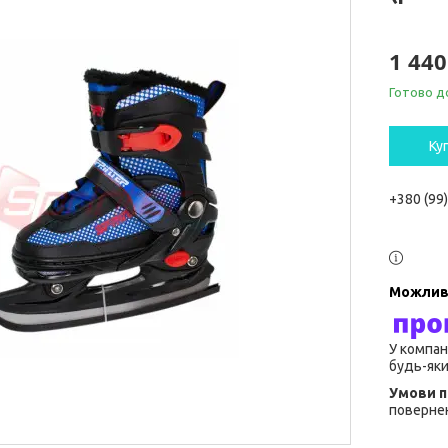
1 440
Готово д
Ку
+380 (99
У компан
будь-яки
повернен