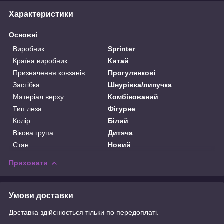
Характеристики
Основні
Виробник
Sprinter
Країна виробник
Китай
Призначення ковзанів
Прогулянкові
Застібка
Шнурівка/липучка
Матеріал верху
Комбінований
Тип леза
Фігурне
Колір
Білий
Вікова група
Дитяча
Стан
Новий
Приховати
Умови доставки
Доставка здійснюється тільки по передоплаті.