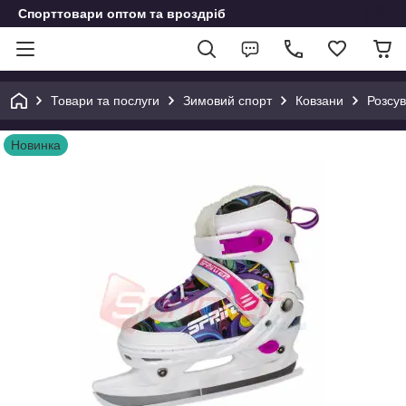
Спорттовари оптом та вроздріб
Товари та послуги
Зимовий спорт
Ковзани
Розсув
Новинка