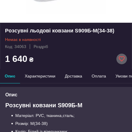
Розсувні льодові ковзани S909Б-М(34-38)
Немає в наявності
Код: 34063
Роздріб
1 640
₴
Опис
Характеристики
Доставка
Оплата
Умови п
Опис
Розсувні ковзани S909Б-М
Матеріал: PVC, тканина,сталь;
Розмір: М(34-38)
Колір: Білий із візерунками;