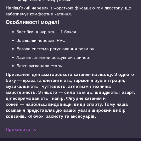
Напівм'який черевик із жорсткою фіксацією гомілкостопу, що
забезпечує комфортне катання.
Особливості моделі
Застібки: шнурівка, + 1 бакля.
Зовнішній черевик: PVC.
Вагова система регулювання розміру.
Лайнінг: знімний розсувний лайнер.
Лезо: вуглецева сталь.
Призначені для аматорського катання на льоду. З одного
боку — краса та елегантність, гармонія рухів і грація,
музикальність і чуттєвість, атлетизм і технічна
майстерність. З іншого — сила та міць, швидкість і азарт,
цілеспрямованість і напір. Фігурне катання й
хокей — найбільш видовищні види спорту. Тому наша
компанія представляє до вашої уваги широкий вибір
ковзанів, ключок, захисту та аксесуарів.
Приховати