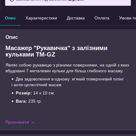
Опис
Характеристики
Доставка
Оплата
Умови п
Опис
Масажер "Рукавичка" з залізними
кульками TM-GZ
Являє собою рукавицю з різними поверхнями, на одній з яких
вбудовані 7 металевих кульки для більш глибокого масажу.
Два задоволення в одному: м'який поверхневий пілінг
і анти-целюлітний масаж.
Розмір:
14 х 10 см.
Вага:
235 гр.
Приховати