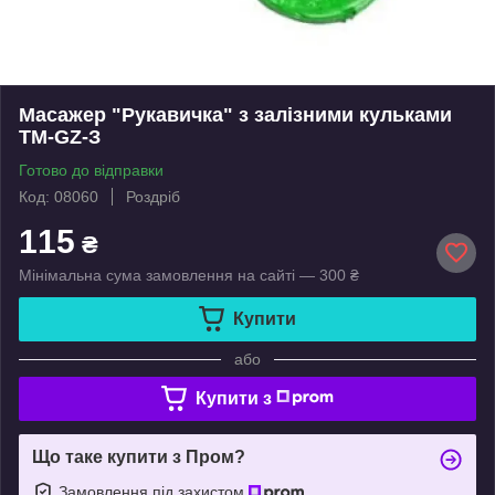
Масажер "Рукавичка" з залізними кульками
TM-GZ-З
Готово до відправки
Код: 08060
Роздріб
115
₴
Мінімальна сума замовлення на сайті — 300 ₴
Купити
або
Купити з
Що таке купити з Пром?
Замовлення під захистом