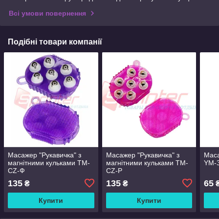
Всі умови повернення
Подібні товари компанії
Масажер "Рукавичка" з
Масажер "Рукавичка" з
Маса
магнітними кульками TM-
магнітними кульками TM-
YM-
CZ-Ф
CZ-Р
135
135
65
₴
₴
Купити
Купити