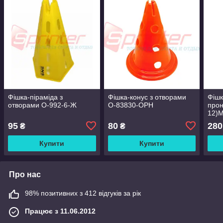
Фішка-піраміда з
Фішка-конус з отворами
Фішк
отворами O-992-6-Ж
O-83830-ОРН
прон
12)
95
80
280
₴
₴
Купити
Купити
Про нас
98% позитивних з 412 відгуків за рік
Працює з 11.06.2012