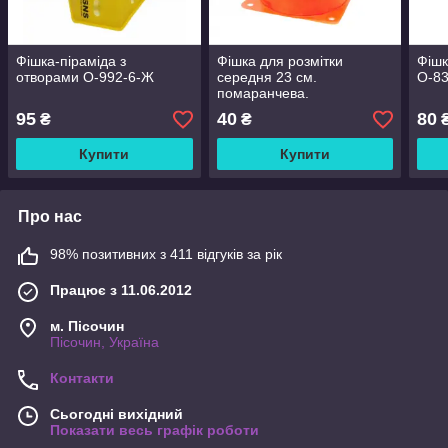
Фішка-піраміда з
Фішка для розмітки
Фішк
отворами O-992-6-Ж
середня 23 см.
O-8
помаранчева.
95
40
80
₴
₴
Купити
Купити
Про нас
98% позитивних з 411 відгуків за рік
Працює з 11.06.2012
м. Пісочин
Пісочин, Україна
Контакти
Сьогодні вихідний
Показати весь графік роботи