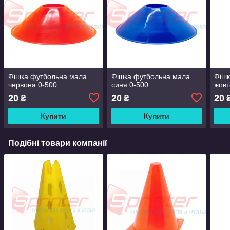
Фішка футбольна мала
Фішка футбольна мала
Фішк
червона 0-500
синя 0-500
жовт
20
20
20
₴
₴
Купити
Купити
Подібні товари компанії