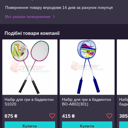
Повернення товару впродовж 14 днів за рахунок покупця
Всі умови повернення
Подібні товари компанії
Набір для гри в бадмінтон
Набір для гри в бадмінтон
Набі
S1020
BO-A802(301)
бадм
675
415
385
₴
₴
Купити
Купити