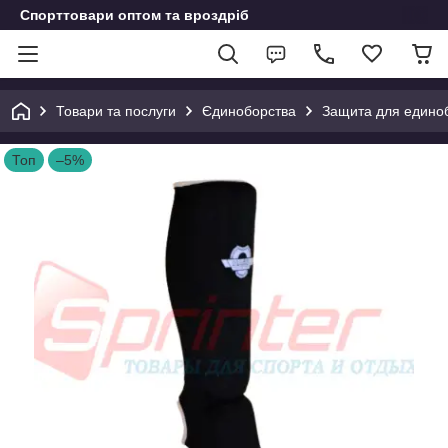
Спорттовари оптом та вроздріб
Товари та послуги
Єдиноборства
Защита для едино
Топ
–5%