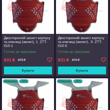
Двосторонній захист корпусу
Двосторонній захист корпусу
та ключиці (жилет), 1. ZTT-
та ключиці (жилет),. 0. ZTT-
010-1
010-0
Готово до відправки
Готово до відправки
831
831
₴
₴
875 ₴
875 ₴
Купити
Купити
Новинка
–5%
Новинка
–5%