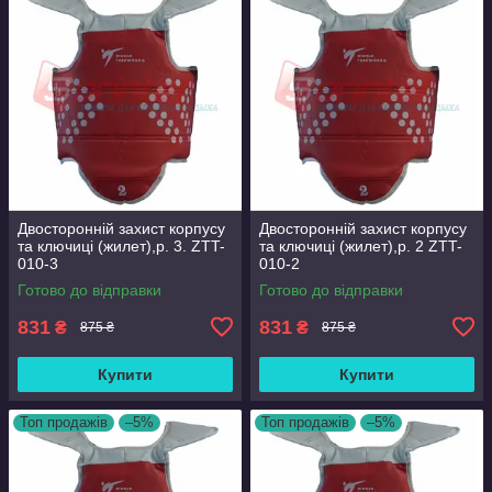
Двосторонній захист корпусу
Двосторонній захист корпусу
та ключиці (жилет),р. 3. ZTT-
та ключиці (жилет),р. 2 ZTT-
010-3
010-2
Готово до відправки
Готово до відправки
831
831
₴
₴
875 ₴
875 ₴
Купити
Купити
Топ продажів
–5%
Топ продажів
–5%