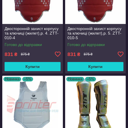
Двосторонній захист корпусу
Двосторонній захист корпусу
та ключиці (жилет),р. 4. ZTT-
та ключиці (жилет),р. 5. ZTT-
010-4
010-5
Готово до відправки
Готово до відправки
831
831
₴
₴
875 ₴
875 ₴
Купити
Купити
Новинка
–5%
Новинка
–5%