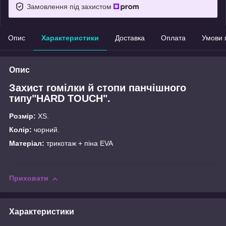
Замовлення під захистом
Опис
Характеристики
Доставка
Оплата
Умови 
Опис
Захист гомілки й стопи панчішного
типу"HARD TOUCH".
Розмір:
XS.
Колір:
чорний.
Матеріал:
трикотаж + піна EVA
Приховати
Характеристики