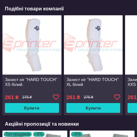
Подібні товари компанії
Захист ніг "HARD TOUCH"
Захист ніг "HARD TOUCH"
Захи
XS білий.
XL білий
XXS
261
261
261
₴
₴
275 ₴
275 ₴
Купити
Купити
Акційні пропозиції та новинки
Топ продажів
–5%
–5%