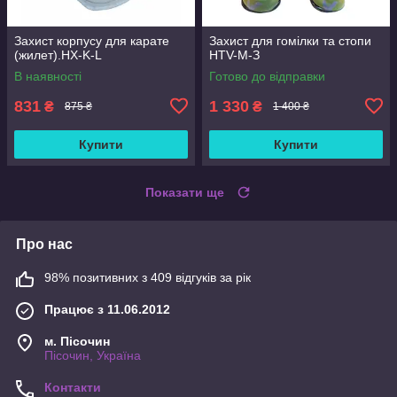
Захист корпусу для карате
Захист для гомілки та стопи
(жилет).HX-K-L
HTV-М-З
В наявності
Готово до відправки
831
1 330
₴
₴
875 ₴
1 400 ₴
Купити
Купити
Показати ще
Про нас
98% позитивних з 409 відгуків за рік
Працює з 11.06.2012
м. Пісочин
Пісочин, Україна
Контакти