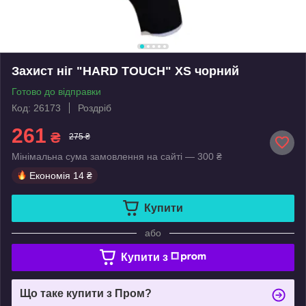
Захист ніг "HARD TOUCH" XS чорний
Готово до відправки
Код: 26173
Роздріб
261
₴
275 ₴
Мінімальна сума замовлення на сайті — 300 ₴
Економія
14 ₴
Купити
або
Купити з
Що таке купити з Пром?