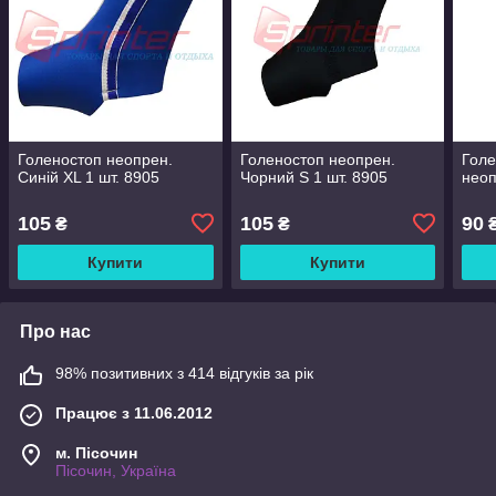
Голеностоп неопрен.
Голеностоп неопрен.
Голе
Синій XL 1 шт. 8905
Чорний S 1 шт. 8905
неоп
105
105
90
₴
₴
Купити
Купити
Про нас
98% позитивних з 414 відгуків за рік
Працює з 11.06.2012
м. Пісочин
Пісочин, Україна