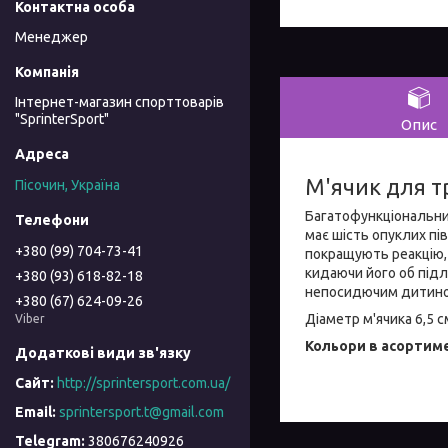
Менеджер
Інтернет-магазин спорттоварів
"SprinterSport"
Опис
М'ячик для тр
Пісочин, Україна
Багатофункціональний
має шість опуклих пі
+380 (99) 704-73-41
покращують реакцію, 
кидаючи його об підло
+380 (93) 618-82-18
непосидючим дитиною
+380 (67) 624-09-26
Діаметр м'ячика 6,5 с
Viber
Кольори в асортиме
http://sprintersport.com.ua/
sprintersport.t@gmail.com
380676240926