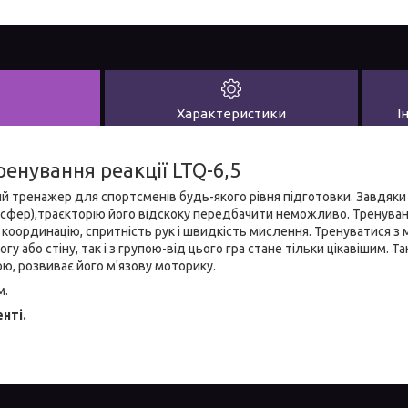
Характеристики
І
енування реакції LTQ-6,5
 тренажер для спортсменів будь-якого рівня підготовки. Завдяки с
всфер),траєкторію його відскоку передбачити неможливо. Тренуван
координацію, спритність рук і швидкість мислення. Тренуватися з 
гу або стіну, так і з групою-від цього гра стане тільки цікавішим. Т
, розвиває його м'язову моторику.
м.
нті.