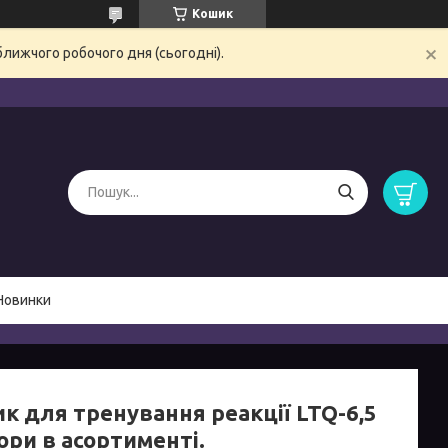
Кошик
ближчого робочого дня (сьогодні).
Новинки
к для тренування реакції LTQ-6,5
ори в асортименті.