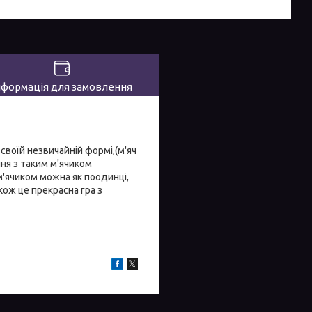
нформація для замовлення
воїй незвичайній формі,(м'яч
ня з таким м'ячиком
м'ячиком можна як поодинці,
акож це прекрасна гра з