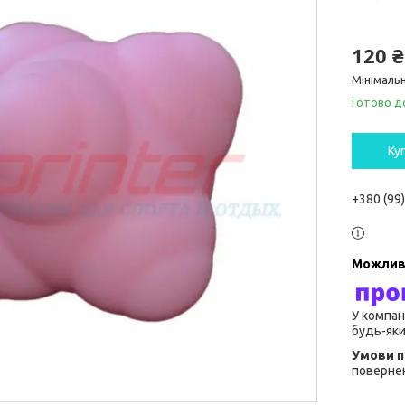
120 ₴
Мінімальн
Готово д
Ку
+380 (99
У компан
будь-яки
повернен