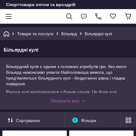
Спорттовари оптом та вроздріб
Товари та послуги
Більярд
Більярдні кулі
Більярдні кулі
Більярдний куля є одним з головних атрибутів гри, без якого
більярд неможливо уявити.Найголовніша вимога, що
пред'являється більярдного кулі - бездоганно рівна і гладка
поверхня.
Раніше кулі виготовлялися з бивнів слонів. Це були кулі
найвищої якості з високими показниками обертання. В даний
Показати все
час кулі для більярда виготовляються з фенол
формальдегідних смол, яка має більшу міцність і хорошу
здатність відскакувати.
Сортування
0
Фільтри