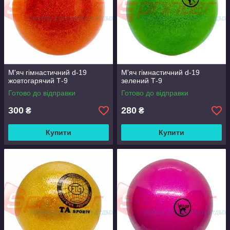
М'яч гімнастичний d-19
М'яч гімнастичний d-19
жовтогарячий Т-9
зелений Т-9
Готово до відправки
Готово до відправки
300
280
₴
₴
Купити
Купити