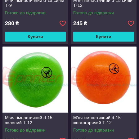
М'яч гімнастичний d-19 синій
М'яч гімнастичний d-15 синій
Т-9
Т-12
Готово до відправки
Готово до відправки
280
245
₴
₴
Купити
Купити
М'яч гімнастичний d-15
М'яч гімнастичний d-15
зелений Т-12
жовтогарячий Т-12
Готово до відправки
Готово до відправки