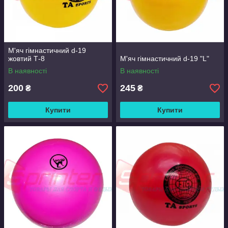
М'яч гімнастичний d-19
жовтий Т-8
М'яч гімнастичний d-19 "L"
В наявності
В наявності
200
245
₴
₴
Купити
Купити