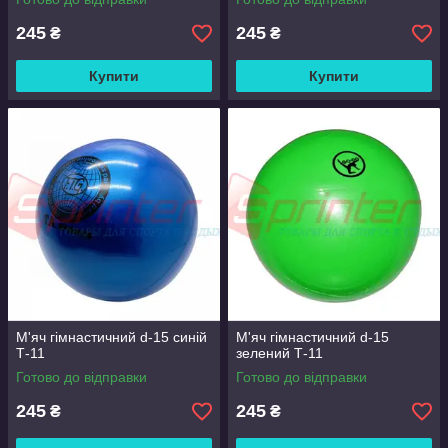
245
245
₴
₴
Купити
Купити
М'яч гімнастичний d-15 синій
М'яч гімнастичний d-15
Т-11
зелений Т-11
Готово до відправки
Готово до відправки
245
245
₴
₴