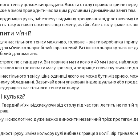
ного тенісу цілком виправдана. Висота столу і правила гри не пер
же в змозі проводити час за цим рухливим і динамічним заняттям.
оординацію рухів, забезпечує відмінну тренування підростаючому і 
ть таку ж навантаження спортсмену, як і біг. Але столу і ракеток з
пити м'ячі?
для настільного тенісу можливо, головне – знати виробника і припус
для м'ячів кольори: білий і оранжевий. Всі інші кольори кульок не д
 білий для змагань.
трого по стандарту. Він повинен мати коло у 40 мм і вага, наближе
в'язково контролювати масу і розмір, але краще спочатку звикати д
 настільного тенісу, ціна одиниці якого не може бути мізерною, мож
му обладнанні. Зазвичай вони упаковані індивідуально або предста
едерацією настільного тенісу кольору.
і кулька?
 Твердий м'яч, відскакуючи від столу під час гри, летить не по тій тр
граш.
тчу. Психологічно дуже важко виносити незвичний тріск протягом д
кості руху. Зміна кольору кулі вибиває гравця з колії. Зір тривал