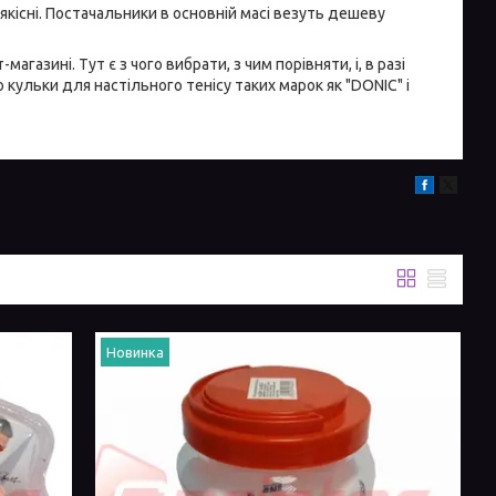
 якісні. Постачальники в основній масі везуть дешеву
газині. Тут є з чого вибрати, з чим порівняти, і, в разі
ульки для настільного тенісу таких марок як "DONIC" і
Новинка