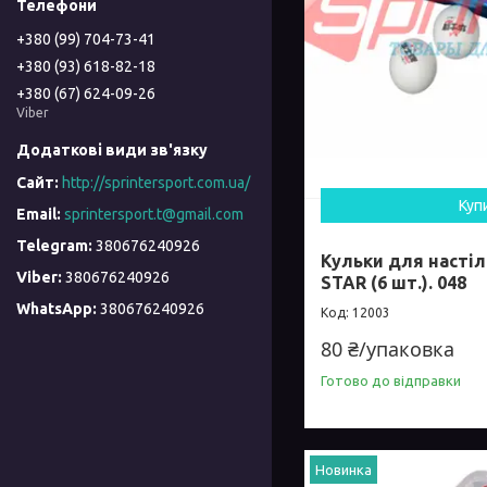
+380 (99) 704-73-41
+380 (93) 618-82-18
+380 (67) 624-09-26
Viber
http://sprintersport.com.ua/
Куп
sprintersport.t@gmail.com
380676240926
Кульки для настіл
380676240926
STAR (6 шт.). 048
380676240926
12003
80 ₴/упаковка
Готово до відправки
Новинка