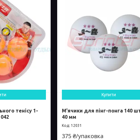
ити
Купити
ьного тенісу 1-
М'ячики для пінг-понга 140 шт
 042
40 мм
12031
375 ₴/упаковка