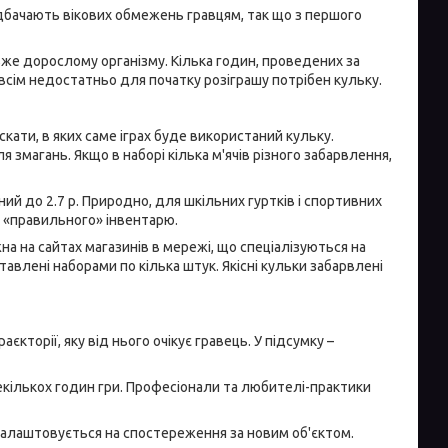
едбачають вікових обмежень гравцям, так що з першого
вже дорослому організму. Кілька годин, проведених за
овсім недостатньо для початку розіграшу потрібен кульку.
кати, в яких саме іграх буде використаний кульку.
ля змагань. Якщо в наборі кілька м'ячів різного забарвлення,
ний до 2.7 р. Природно, для шкільних гуртків і спортивних
о «правильного» інвентарю.
на на сайтах магазинів в мережі, що спеціалізуються на
влені наборами по кілька штук. Якісні кульки забарвлені
аєкторії, яку від нього очікує гравець. У підсумку –
екількох годин гри. Професіонали та любителі-практики
о налаштовується на спостереження за новим об'єктом.