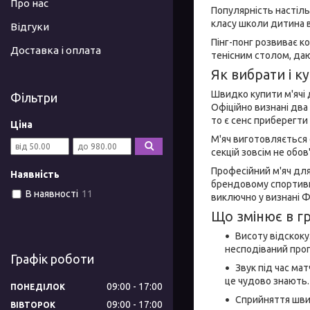
Про нас
Популярність настіль
класу школи дитина в
Відгуки
Пінг-понг розвиває к
Доставка і оплата
тенісним столом, даю
Як вибрати і ку
Швидко купити м'ячі 
Фільтри
Офіційно визнані два 
то є сенс приберегти
Ціна
М'яч виготовляється с
секцій зовсім не обо
Професійний м'яч для
Наявність
брендовому спортивно
В наявності
11
виключно у визнані Ф
Що змінює в гр
Висоту відскоку.
несподіваний про
Графік роботи
Звук під час ма
це чудово знають.
09:00
17:00
ПОНЕДІЛОК
Сприйняття швид
09:00
17:00
ВІВТОРОК