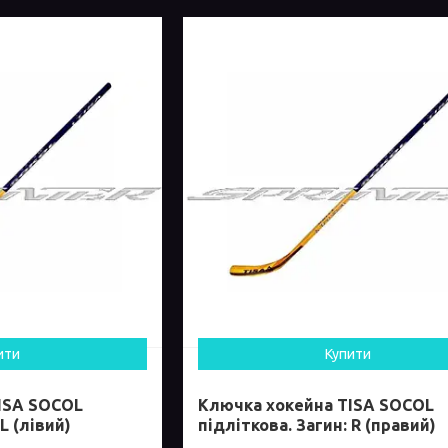
ити
Купити
ISA SOCOL
Ключка хокейна TISA SOCOL
L (лівий)
підліткова. Загин: R (правий)