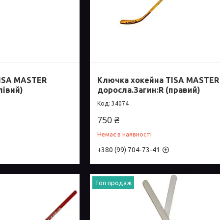
ISA MASTER
Ключка хокейна TISA MASTER
лівий)
доросла.Загин:R (правий)
34074
750 ₴
Немає в наявності
+380 (99) 704-73-41
Топ продаж