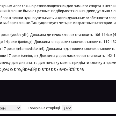
лярных и постоянно развивающихся видов зимнего спорта.В него иг
юшки.Клюшки бывают разные подбираются они индивидуально с о
бора клюшки нужно учитывать индивидуальные особенности спортс
и выборе клюшки.Так существует четыре возрастные категории и
7 років (youth, yth). Довжина дитячих ключок становить 106-114см (
 до 14 років (junior, jr). Довжина юніорських ключок становить 119-1
о 17 років (intermediate, int). Довжина підліткових ключок становит
рше 17 років (senior, sr). Довжина дорослих ключок становить 142-1
ключку для дитини, то для початку можна придбати ключку з прями