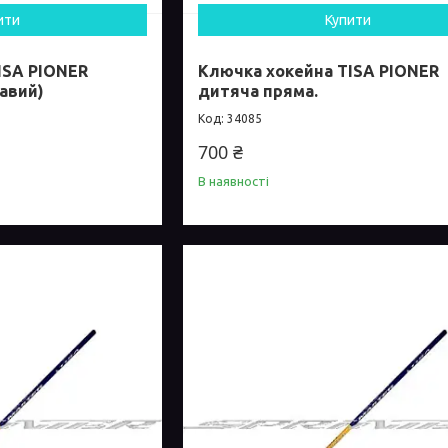
ити
Купити
ISA PIONER
Ключка хокейна TISA PIONER
авий)
дитяча пряма.
34085
700 ₴
В наявності