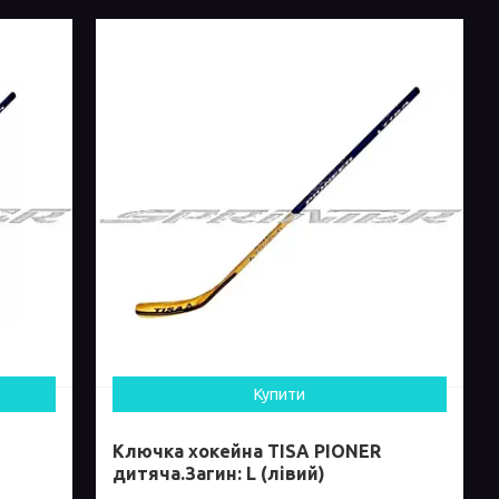
Купити
Ключка хокейна TISA PIONER
дитяча.Загин: L (лівий)