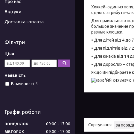
Про нас
Хоккей–один из попу
Відгуки
одного атрибута–кл
Для правильного под
Доставка і оплата
большое значение пр
разные клюшки.
• Для дітей від 4 до 
Фільтри
• Для підлітків від 7
Ціна
• Для юнаків від 14 д
• Для дорослих – ста
Якщо Ви підбираєте 
Наявність
В наявності
5
Графік роботи
09:00
17:00
ПОНЕДІЛОК
09:00
17:00
ВІВТОРОК