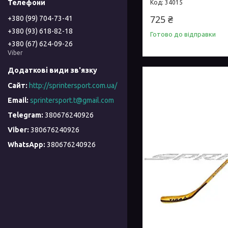
34015
725 ₴
+380 (99) 704-73-41
+380 (93) 618-82-18
Готово до відправки
+380 (67) 624-09-26
Viber
http://sprintersport.com.ua/
sprintersport.t@gmail.com
380676240926
380676240926
380676240926