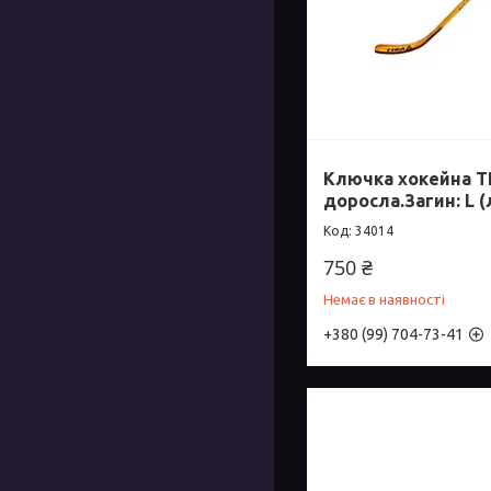
Ключка хокейна T
доросла.Загин: L (
34014
750 ₴
Немає в наявності
+380 (99) 704-73-41