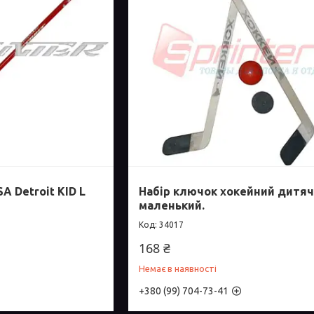
A Detroit KID L
Набір ключок хокейний дитяч
маленький.
34017
168 ₴
Немає в наявності
+380 (99) 704-73-41