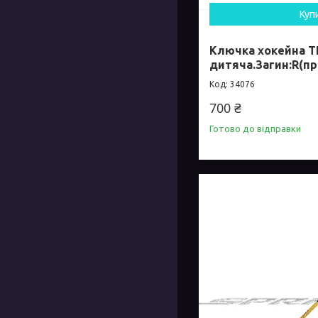
Куп
Ключка хокейна T
дитяча.Загин:R(пр
34076
700 ₴
Готово до відправки