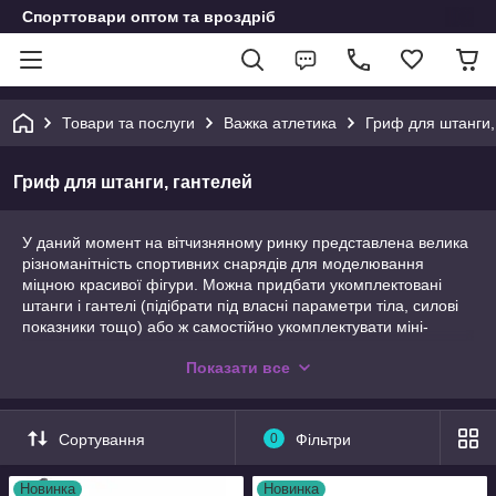
Спорттовари оптом та вроздріб
Товари та послуги
Важка атлетика
Гриф для штанги,
Гриф для штанги, гантелей
У даний момент на вітчизняному ринку представлена велика
різноманітність спортивних снарядів для моделювання
міцною красивої фігури. Можна придбати укомплектовані
штанги і гантелі (підібрати під власні параметри тіла, силові
показники тощо) або ж самостійно укомплектувати міні-
тренажер. Для того, що б зібрати повний комплект, необхідно
Показати все
придбати грифи для штанг різної конфігурації (грифи для
штанг прямі, W-подібні, EZ-гриф), диски і млинці для штанги
різної вагової категорії, різні механізми (гвинтові замки,
пружинні замки, фігурні гайки та ін.).
Сортування
0
Фільтри
Присідання, станова тяга, жим лежачи та інші вправи
складають основу будь-якої тренувальної програми (як
Новинка
Новинка