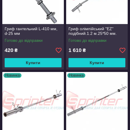
Гриф гантельний L-410 мм,
Гриф олімпійський "EZ"
d-25 мм
подібний.1.2 м.25*50 мм.
Готово до відправки
Готово до відправки
420
1 610
₴
₴
Купити
Купити
Новинка
Новинка