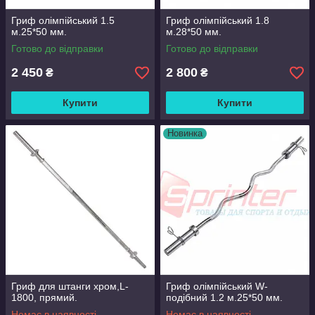
Гриф олімпійський 1.5
Гриф олімпійський 1.8
м.25*50 мм.
м.28*50 мм.
Готово до відправки
Готово до відправки
2 450
2 800
₴
₴
Купити
Купити
Новинка
Гриф для штанги хром,L-
Гриф олімпійський W-
1800, прямий.
подібний 1.2 м.25*50 мм.
Немає в наявності
Немає в наявності