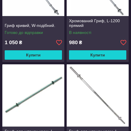
Хромований Гриф, L-1200
Гриф кривий, W-подібний.
прямий
Готово до відправки
В наявності
1 050
980
₴
₴
Купити
Купити