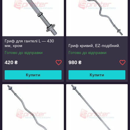
Гарного вам тіла і вражаючою м'язової маси!
Гриф для гантелі L — 430
мм, хром
Гриф кривий, EZ-подібний.
Готово до відправки
Готово до відправки
420
980
₴
₴
Купити
Купити