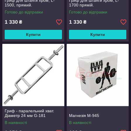
Гриф для штанги хром, L-
Гриф для штанги хром, L-
1500, прямий.
1700 прямій.
Готово до відправки
Готово до відправки
1 330
1 330
₴
₴
Купити
Купити
Гриф - паралельний хват.
Діаметр 24 мм G-181
Магнезія М-945
В наявності
В наявності