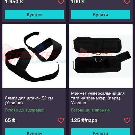
1 950
100
₴
₴
Купити
Купити
Манжет універсальний для
Лямки для штанги 53 см
тяги на тренажері (пара).
(Україна)
Україна
Готово до відправки
Готово до відправки
65
125
₴
₴/пара
Купити
Купити