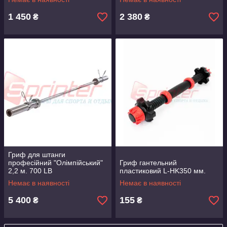
1 450
2 380
₴
₴
Гриф для штанги
професійний "Олімпійський"
Гриф гантельний
2,2 м. 700 LB
пластиковий L-HK350 мм.
Немає в наявності
Немає в наявності
5 400
155
₴
₴