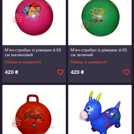
М'яч-стрибун із ріжками d-65
М'яч-стрибун із ріжками d-65
см малиновий
см зелений
Немає в наявності
Немає в наявності
420
420
₴
₴