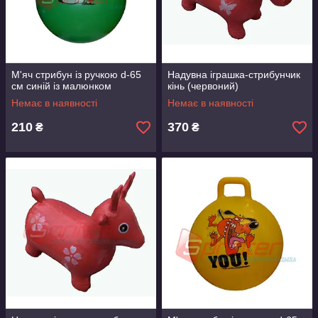
М'яч стрибун із ручкою d-65
Надувна іграшка-стрибунчик
см синій із малюнком
кінь (червоний)
Немає в наявності
Немає в наявності
210
370
₴
₴