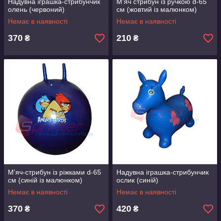
Надувна іграшка-стрибунчик
М'яч стрибун із ручкою d-65
олень (червоний)
см (жовтий із малюнком)
Немає в наявності
Немає в наявності
370
210
₴
₴
М'яч-стрибун із ріжками d-65
Надувна іграшка-стрибунчик
см (синій із малюнком)
ослик (синій)
Немає в наявності
Немає в наявності
370
420
₴
₴