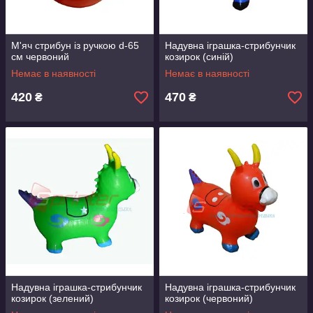
М'яч стрибун із ручкою d-65
Надувна іграшка-стрибунчик
см червоний
козирок (синій)
Немає в наявності
Немає в наявності
420
470
₴
₴
Надувна іграшка-стрибунчик
Надувна іграшка-стрибунчик
козирок (зелений)
козирок (червоний)