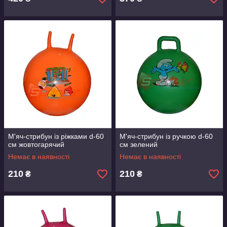
М'яч-стрибун із ріжками d-60
М'яч-стрибун із ручкою d-60
см жовтогарячий
см зелений
Немає в наявності
Немає в наявності
210
210
₴
₴