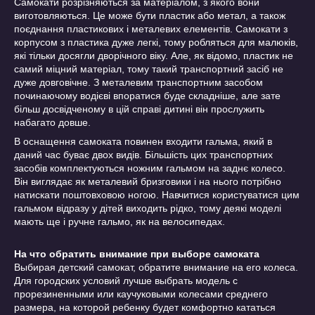
Самокати розрізняються за матеріалом, з якого вони
виготовляються. Це може бути пластик або метал, а також
поєднання пластикових і металевих елементів. Самокати з
корпусом з пластика дуже легкі, тому робляться для малюків,
які тільки досягли дворічного віку. Але, як відомо, пластик не
самий міцний матеріал, тому такий транспортний засіб не
дуже довговічне. З металевим транспортним засобом
починаючому водієві впоратися буде складніше, але зате
більш досвідченому в цій справі дитині він прослужить
набагато довше.
В оснащення самоката повинен входити гальма, який в
даний час буває двох видів. Більшість цих транспортних
засобів комплектуються ножним гальмом на заднє колесо.
Він виглядає як металевий бризговики і на нього потрібно
натискати поштовховою ногою. Навчитися користуватися цим
гальмом відразу у дітей виходить рідко, тому деякі моделі
мають ще і ручне гальмо, як на велосипедах.
На что обратить внимание при выборе самоката
Выбирая детский самокат, обратите внимание на его колеса.
Для городских условий лучше выбрать модель с
прорезиненными или каучуковыми колесами среднего
размера, на которой ребенку будет комфортно кататься