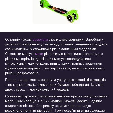
Останнім часом
самокати
стали дуже модними. Виробники
дитячих товарів не відстають від останніх тенденцій і радують
своїх маленьких споживачів різноманітними моделями.
Самокати можуть
мати
різне число коліс, виготовляються з
різних матеріалів, деякі з них можуть оснащуватися
миготливими лампочками, пищалками і навіть справжніми
музичними плеєрами. І тут варто знати, на кого кожне з цих
рішень розраховано.
Перше, на що можна звернути увагу в різноманітті самокатів
– це кількість коліс, якими вони бувають обладнані. Існують
двох-, трьох - і чотириколісний моделі.
Самокати з трьома і чотирма колесами призначені для самих
маленьких хлопців. На них малюки можуть досить надійно
спиратися ніжкою, без ризику втратити ще не надто
розвинене почуття рівноваги. Тому освоїти ці види самоката