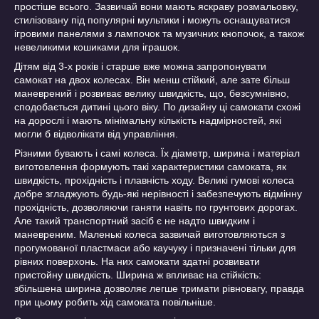
простіше всього. Зазвичай вони мають яскраву розмальовку,
стилізовану під популярні мультики і можуть оснащуватися
ігровими панелями з лампочок та музичних кнопочок, а також
невеликими кошиками для іграшок.
Дітям від 3-х років і старше вже можна запропонувати
самокат на двох колесах. Він менш стійкий, але зате більш
маневрений і розвиває велику швидкість, що, безсумнівно,
сподобається дитині цього віку. По дизайну ці самокати схожі
на дорослі і мають мінімальну кількість надмірностей, які
могли б відволікати від управління.
Різними бувають і самі колеса. Їх діаметр, ширина і матеріал
виготовлення формують такі характеристики самоката, як
швидкість, прохідність і плавність ходу. Великі гумові колеса
добре згладжують будь-які нерівності і забезпечують відмінну
прохідність, дозволяючи ганяти навіть по грунтових дорогах.
Але такий транспортний засіб є не надто швидким і
маневреним. Маленькі колеса зазвичай виготовляються з
прогумованої пластмаси або каучуку і призначені тільки для
рівних поверхонь. На них самокати здатні розвивати
пристойну швидкість. Ширина ж впливає на стійкість:
збільшена ширина дозволяє легше тримати рівновагу, правда
при цьому робить хід самоката повільніше.